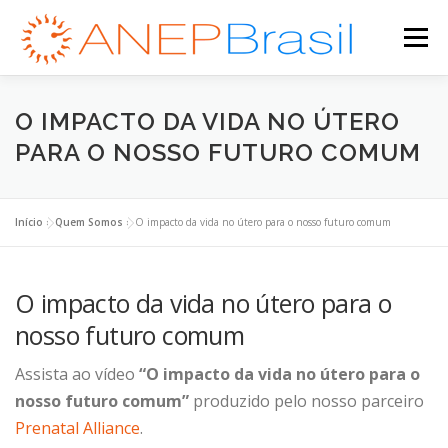
Pular
para
Menu
o
conteúdo
DOCUMENTÁRIO
QUEM SOMOS
FORMAÇÃO
O IMPACTO DA VIDA NO ÚTERO
PARA O NOSSO FUTURO COMUM
ENVOLVA-SE
INSPIRE-SE
CONTATO
Início
»
Quem Somos
»
O impacto da vida no útero para o nosso futuro comum
ÁREA DO ALUNO
O impacto da vida no útero para o
nosso futuro comum
Assista ao vídeo
“O impacto da vida no útero para o
nosso futuro comum”
produzido pelo nosso parceiro
Prenatal Alliance
.