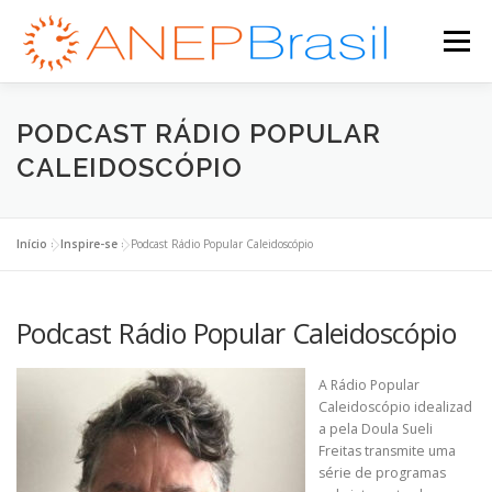
Pular
para
Menu
o
conteúdo
DOCUMENTÁRIO
QUEM SOMOS
FORMAÇÃO
PODCAST RÁDIO POPULAR
CALEIDOSCÓPIO
ENVOLVA-SE
INSPIRE-SE
CONTATO
Início
»
Inspire-se
»
Podcast Rádio Popular Caleidoscópio
ÁREA DO ALUNO
Podcast Rádio Popular Caleidoscópio
A Rádio Popular
Caleidoscópio idealizad
a pela Doula Sueli
Freitas transmite uma
série de programas